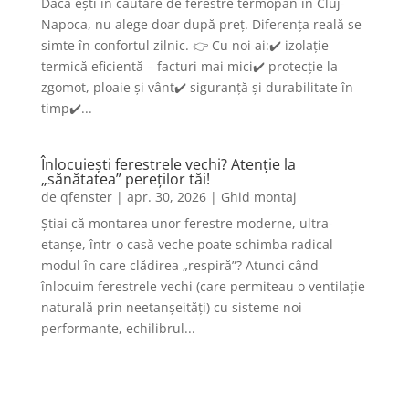
Dacă ești în căutare de ferestre termopan în Cluj-
Napoca, nu alege doar după preț. Diferența reală se
simte în confortul zilnic. 👉 Cu noi ai:✔️ izolație
termică eficientă – facturi mai mici✔️ protecție la
zgomot, ploaie și vânt✔️ siguranță și durabilitate în
timp✔️...
Înlocuiești ferestrele vechi? Atenție la
„sănătatea” pereților tăi!
de
qfenster
|
apr. 30, 2026
|
Ghid montaj
Știai că montarea unor ferestre moderne, ultra-
etanșe, într-o casă veche poate schimba radical
modul în care clădirea „respiră”? Atunci când
înlocuim ferestrele vechi (care permiteau o ventilație
naturală prin neetanșeități) cu sisteme noi
performante, echilibrul...