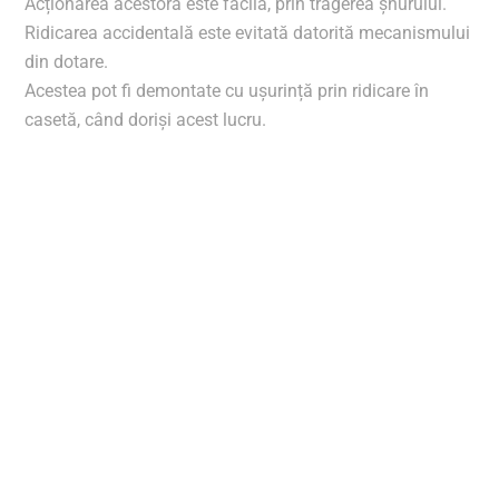
Acționarea acestora este facilă, prin tragerea șnurului.
Ridicarea accidentală este evitată datorită mecanismului
din dotare.
Acestea pot fi demontate cu ușurință prin ridicare în
casetă, când doriși acest lucru.