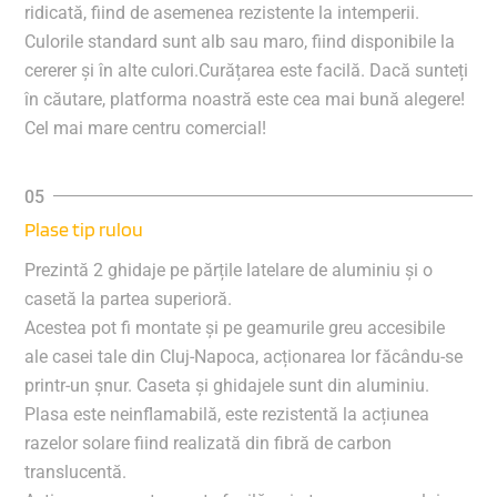
ridicată, fiind de asemenea rezistente la intemperii.
Culorile standard sunt alb sau maro, fiind disponibile la
cererer și în alte culori.Curățarea este facilă. Dacă sunteți
în căutare, platforma noastră este cea mai bună alegere!
Cel mai mare centru comercial!
Plase tip rulou
Prezintă 2 ghidaje pe părțile latelare de aluminiu și o
casetă la partea superioră.
Acestea pot fi montate și pe geamurile greu accesibile
ale casei tale din Cluj-Napoca, acționarea lor făcându-se
printr-un șnur. Caseta și ghidajele sunt din aluminiu.
Plasa este neinflamabilă, este rezistentă la acțiunea
razelor solare fiind realizată din fibră de carbon
translucentă.