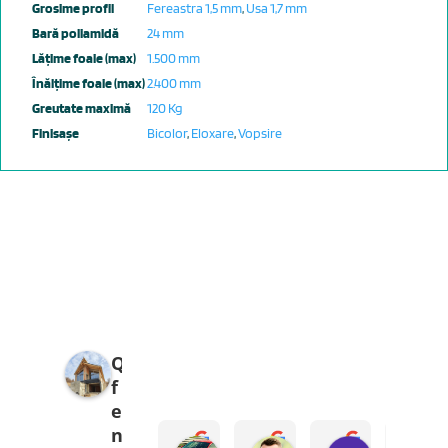
Grosime profil
Fereastra 1,5 mm
,
Usa 1,7 mm
Bară poliamidă
24 mm
Lățime foaie (max)
1.500 mm
Înălțime foaie (max)
2.400 mm
Greutate maximă
120 Kg
Finisașe
Bicolor
,
Eloxare
,
Vopsire
Q
f
e
n