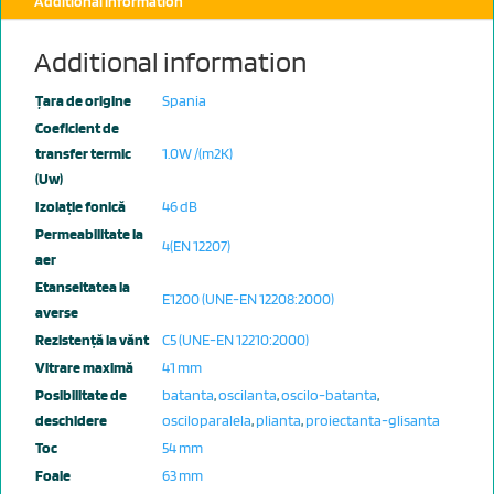
Additional information
Additional information
Țara de origine
Spania
Coeficient de
transfer termic
1.0W /(m2K)
(Uw)
Izolație fonică
46 dB
Permeabilitate la
4(EN 12207)
aer
Etanseitatea la
E1200 (UNE-EN 12208:2000)
averse
Rezistență la vănt
C5 (UNE-EN 12210:2000)
Vitrare maximă
41 mm
Posibilitate de
batanta
,
oscilanta
,
oscilo-batanta
,
deschidere
osciloparalela
,
plianta
,
proiectanta-glisanta
Toc
54 mm
Foaie
63 mm