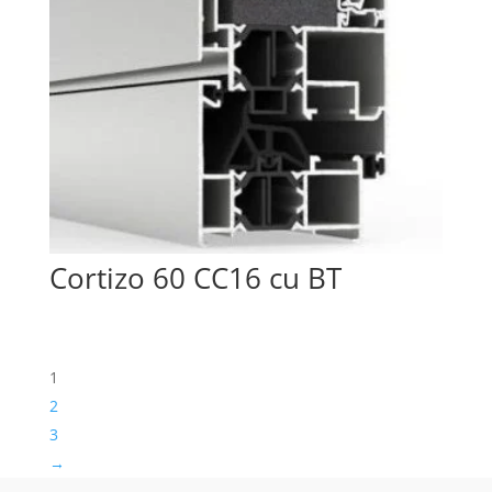
Cortizo 60 CC16 cu BT
1
2
3
→