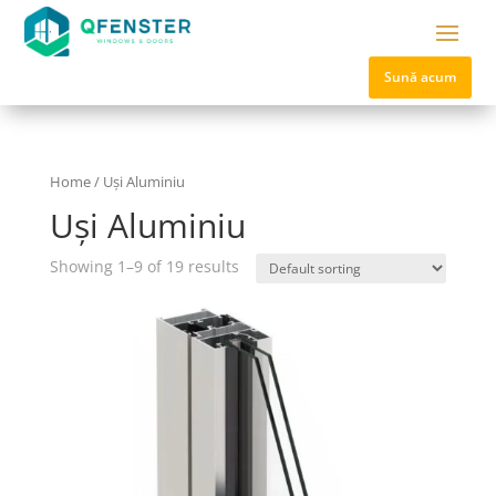
Sună acum
Home
/ Uși Aluminiu
Uși Aluminiu
Showing 1–9 of 19 results