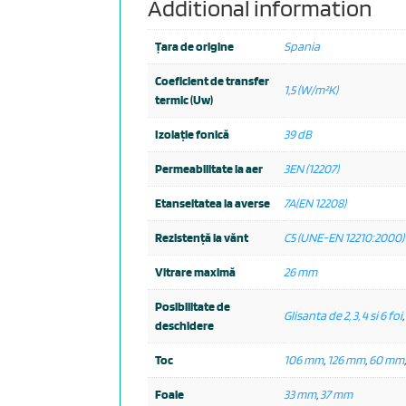
Additional information
Țara de origine
Spania
Coeficient de transfer
1,5 (W/m²K)
termic (Uw)
Izolație fonică
39 dB
Permeabilitate la aer
3EN (12207)
Etanseitatea la averse
7A(EN 12208)
Rezistență la vănt
C5 (UNE-EN 12210:2000)
Vitrare maximă
26 mm
Posibilitate de
Glisanta de 2, 3, 4 si 6 foi
,
deschidere
Toc
106 mm
,
126 mm
,
60 mm
Foaie
33 mm
,
37 mm