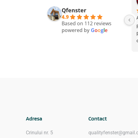
Qfenster
4.9
Based on 112 reviews
powered by
G
o
o
g
l
e
Adresa
Contact
Crinului nr. 5
qualityfenster@gmail