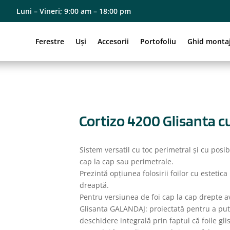
Luni – Vineri; 9:00 am – 18:00 pm
Ferestre
Uși
Accesorii
Portofoliu
Ghid monta
Cortizo 4200 Glisanta c
Sistem versatil cu toc perimetral și cu posibil
cap la cap sau perimetrale.
Prezintă opțiunea folosirii foilor cu estetica
dreaptă.
Pentru versiunea de foi cap la cap drepte 
Glisanta GALANDAJ: proiectată pentru a put
deschidere integrală prin faptul că foile gli