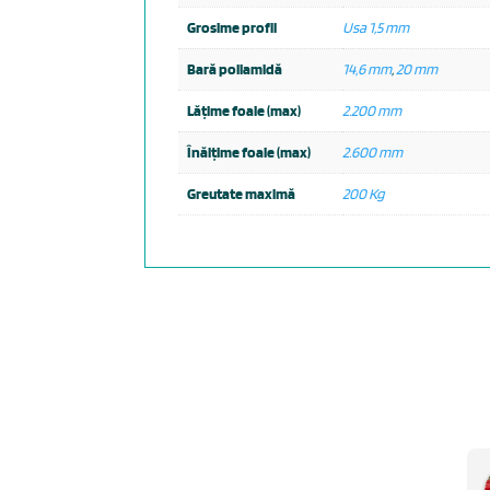
Grosime profil
Usa 1,5 mm
Bară poliamidă
14,6 mm
,
20 mm
Lățime foaie (max)
2.200 mm
Înălțime foaie (max)
2.600 mm
Greutate maximă
200 Kg