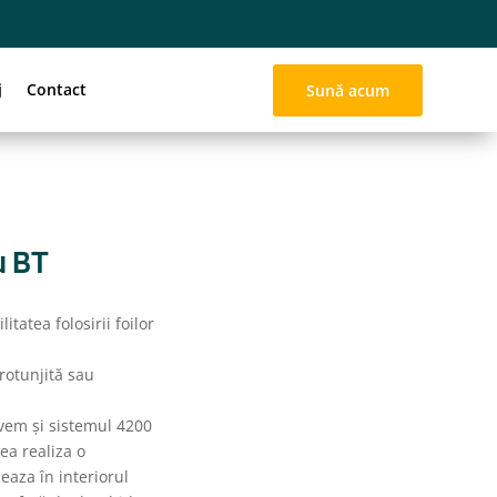
j
Contact
Sună acum
u BT
itatea folosirii foilor
 rotunjită sau
avem și sistemul 4200
ea realiza o
seaza în interiorul