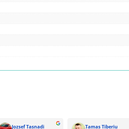
Jozsef Tasnadi
Tamas Tiberiu