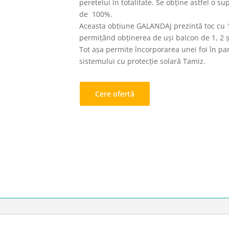
peretelui în totalitate. Se obține astfel o s
de 100%.
Aceasta obțiune GALANDAJ prezintă toc cu 1
permițănd obținerea de uși balcon de 1, 2 ș
Tot așa permite încorporarea unei foi în pa
sistemului cu protecție solară Tamiz.
Cere ofertă