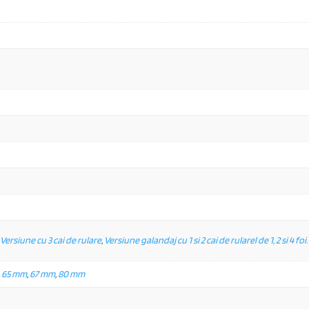
Versiune cu 3 cai de rulare
,
Versiune galandaj cu 1 si 2 cai de rularel de 1, 2 si 4 foi.
,
65 mm
,
67 mm
,
80 mm