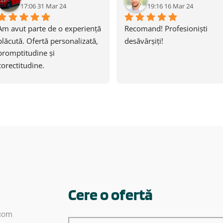
17:06 31 Mar 24
19:16 16 Mar 24
Am avut parte de o experiență 
Recomand! Profesioniști 
plăcută. Ofertă personalizată, 
desăvârșiți!
promptitudine și 
corectitudine.
Materiale de calitate foarte 
bună. Recomand 100%.
Cere o ofertă
.com